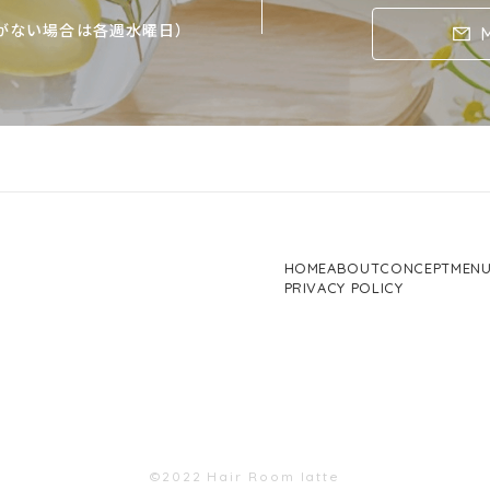
がない場合は各週水曜日）
HOME
ABOUT
CONCEPT
MEN
PRIVACY POLICY
©2022 Hair Room latte