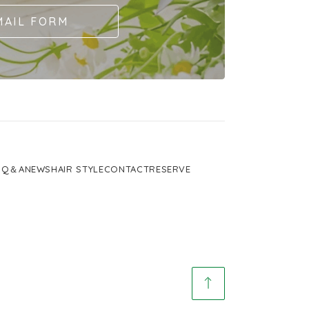
MAIL FORM
U
Q＆A
NEWS
HAIR STYLE
CONTACT
RESERVE